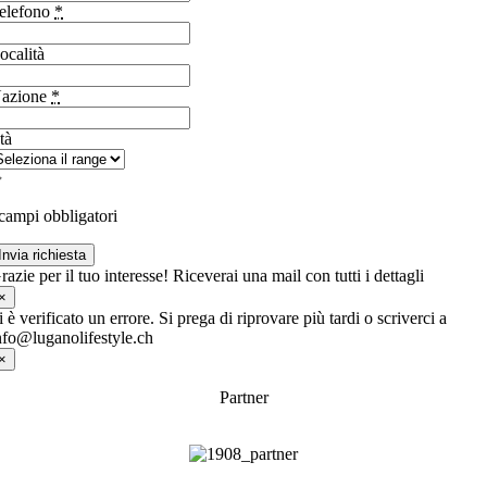
elefono
*
ocalità
azione
*
tà
campi obbligatori
Invia richiesta
razie per il tuo interesse! Riceverai una mail con tutti i dettagli
×
i è verificato un errore. Si prega di riprovare più tardi o scriverci a
nfo@luganolifestyle.ch
×
Partner