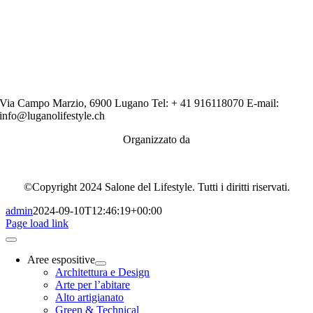
Via Campo Marzio, 6900 Lugano Tel: + 41 916118070 E-mail:
info@luganolifestyle.ch
Organizzato da
©Copyright 2024 Salone del Lifestyle. Tutti i diritti riservati.
admin
2024-09-10T12:46:19+00:00
Page load link
Aree espositive
Architettura e Design
Arte per l’abitare
Alto artigianato
Green & Technical