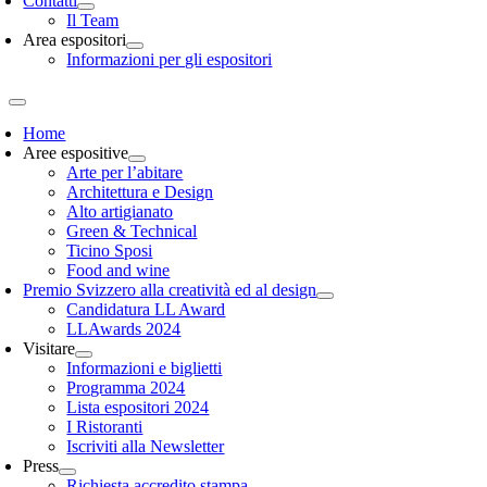
Contatti
Il Team
Area espositori
Informazioni per gli espositori
Home
Aree espositive
Arte per l’abitare
Architettura e Design
Alto artigianato
Green & Technical
Ticino Sposi
Food and wine
Premio Svizzero alla creatività ed al design
Candidatura LL Award
LLAwards 2024
Visitare
Informazioni e biglietti
Programma 2024
Lista espositori 2024
I Ristoranti
Iscriviti alla Newsletter
Press
Richiesta accredito stampa