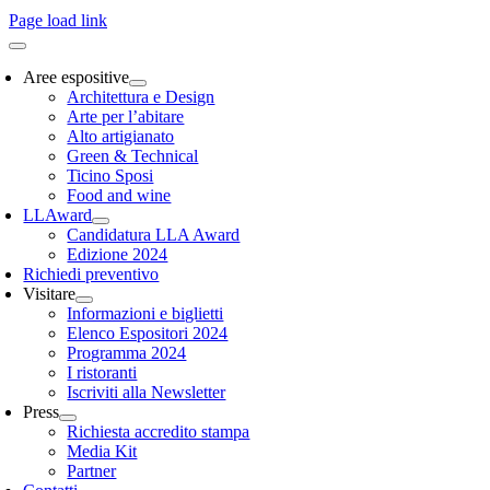
Page load link
Aree espositive
Architettura e Design
Arte per l’abitare
Alto artigianato
Green & Technical
Ticino Sposi
Food and wine
LLAward
Candidatura LLA Award
Edizione 2024
Richiedi preventivo
Visitare
Informazioni e biglietti
Elenco Espositori 2024
Programma 2024
I ristoranti
Iscriviti alla Newsletter
Press
Richiesta accredito stampa
Media Kit
Partner