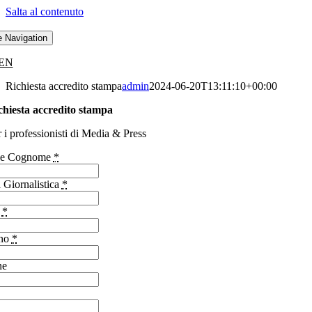
Salta al contenuto
e Navigation
EN
Richiesta accredito stampa
admin
2024-06-20T13:11:10+00:00
chiesta accredito stampa
r i professionisti di Media & Press
e Cognome
*
a Giornalistica
*
l
*
ono
*
ne