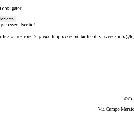
 obbligatori
richiesta
per esserti iscritto!
rificato un errore. Si prega di riprovare più tardi o di scrivere a info@l
©Copy
Via Campo Marzio,